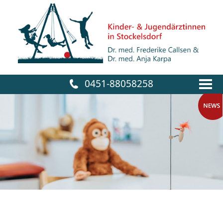
Skip
to
content
0451-88058258
Kinderärztinnen Stockelsdorf